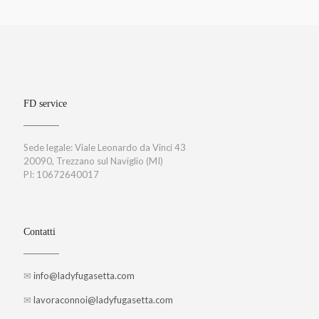
FD service
Sede legale: Viale Leonardo da Vinci 43
20090, Trezzano sul Naviglio (MI)
PI: 10672640017
Contatti
✉
info@ladyfugasetta.com
✉
lavoraconnoi@ladyfugasetta.com