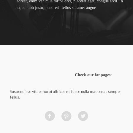
laoreet, enim vehicula tortor orci, placerat eget, congue arcu. In
neque nibh justo, hendrerit tellus sit amet augue.
Check our fanpages:
Suspendisse vitae morbi ultrices mi fusce nulla maecenas semper
tellus.